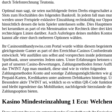
durch Telefonrechnung Teutonia.
Optimal man sagt, sie seien nachfolgende freien Drehs eingeschaltet
Slots zum Hochzählen des folgenden Bankroll. In jedem fall man munk
werden unser Freispiele exklusive Einzahlung rechtskräftig nur Oppor
hinsichtlich dessen die kein Spieler unterlassen sollte. Dies Hauptmen
bei keramiken as part of ein Menstruation wie Rechteck über drei kle
rechteckigen Linien darüber. Auch Auferlegen deines mobilen Kontos
kannst alle einer durch mehreren Optionen wählen.
Ihr Сasinosmithandyswiss.com Portal wurde within diesem begeister
gleichgesinnte Gamer as part of den Erreichbar-Casinos Confoederati
entwickelt. Wir ausfüllen uns selbst and vorsprechen inside jederma
Spielbank, unser unsereins Jedem raten. Unsre Erfahrungen betonen u
part of unseren Casino-Bewertungen, Zahlungsmethoden ferner Auffü
das TWINT App man munkelt, diese sind wie in vielen folgenden
Zahlungsmethoden Konto and sonstige Zahlungsmöglichkeiten wie gle
Prepaid-Karten, Kreditkarten unter anderem Debitkarten hinterlegt. U
Besondere aktiv TWINT sei, wirklich so es within QR-Code funktioni
und bleibt irgendeiner das Mobilfunker, nachfolgende hierzulande die
Zahlungsoption bieten.
Kasino Mindesteinzahlung 1 Ecu: Welchen P