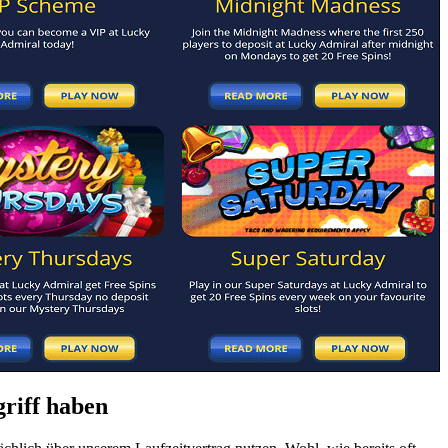
griff haben