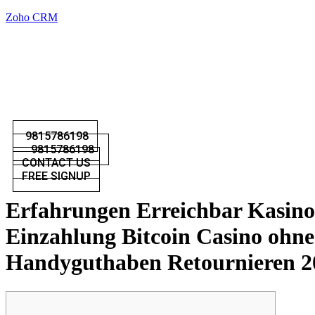
Zoho CRM
9815786198
9815786198
CONTACT US
FREE SIGNUP
Erfahrungen Erreichbar Kasino
Einzahlung Bitcoin Casino ohn
Handyguthaben Retournieren 2