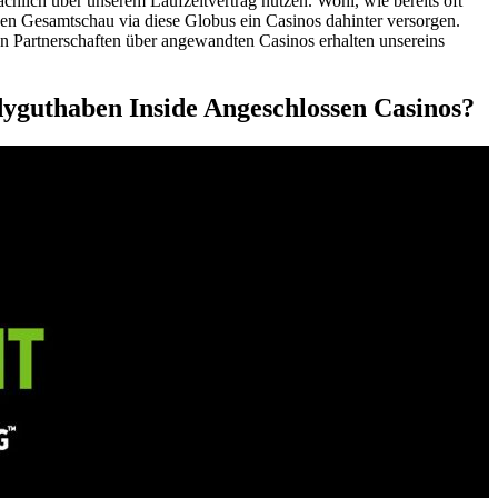
chlich über unserem Laufzeitvertrag nutzen. Wohl, wie bereits oft
ven Gesamtschau via diese Globus ein Casinos dahinter versorgen.
ion Partnerschaften über angewandten Casinos erhalten unsereins
guthaben Inside Angeschlossen Casinos?