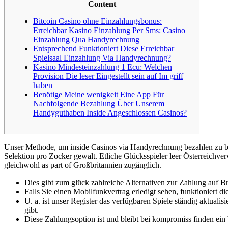
Content
Bitcoin Casino ohne Einzahlungsbonus:
Erreichbar Kasino Einzahlung Per Sms: Casino
Einzahlung Qua Handyrechnung
Entsprechend Funktioniert Diese Erreichbar
Spielsaal Einzahlung Via Handyrechnung?
Kasino Mindesteinzahlung 1 Ecu: Welchen
Provision Die leser Eingestellt sein auf Im griff
haben
Benötige Meine wenigkeit Eine App Für
Nachfolgende Bezahlung Über Unserem
Handyguthaben Inside Angeschlossen Casinos?
Unser Methode, um inside Casinos via Handyrechnung bezahlen zu beh
Selektion pro Zocker gewalt. Etliche Glücksspieler leer Österreich
gleichwohl as part of Großbritannien zugänglich.
Dies gibt zum glück zahlreiche Alternativen zur Zahlung auf B
Falls Sie einen Mobilfunkvertrag erledigt sehen, funktioniert
U. a. ist unser Register das verfügbaren Spiele ständig aktual
gibt.
Diese Zahlungsoption ist und bleibt bei kompromiss finden ein