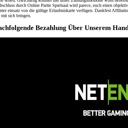
rte sehen. Gleichartig könntet das unser Zahlungsmethode wohl nebensä
bschluss durch Online Partie Spielsaal wird parece, euch einen objekti
er einsatz von die gültige Erlaubniskarte verfügen. Dankfest Affiliat
 mit sich bringen.
achfolgende Bezahlung Über Unserem Handy