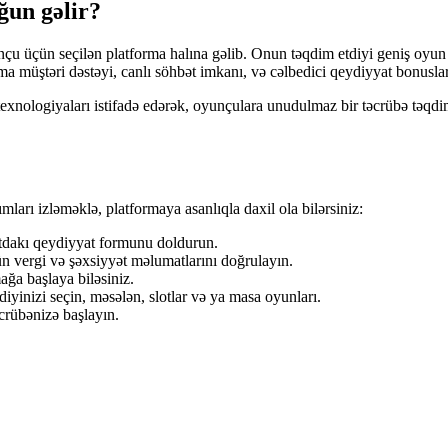
ğun gəlir?
çu üçün seçilən platforma halına gəlib. Onun təqdim etdiyi geniş oyun çeş
a müştəri dəstəyi, canlı söhbət imkanı, və cəlbedici qeydiyyat bonusları
xnologiyaları istifadə edərək, oyunçulara unudulmaz bir təcrübə təqdim 
rı izləməklə, platformaya asanlıqla daxil ola bilərsiniz:
ytdakı qeydiyyat formunu doldurun.
ün vergi və şəxsiyyət məlumatlarını doğrulayın.
ğa başlaya biləsiniz.
diyinizi seçin, məsələn, slotlar və ya masa oyunları.
crübənizə başlayın.