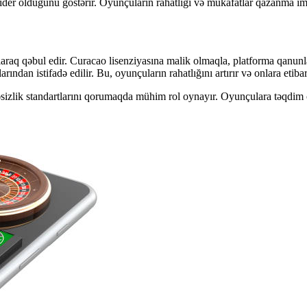
er olduğunu göstərir. Oyunçuların rahatlığı və mükafatlar qazanma imkan
 olaraq qəbul edir. Curacao lisenziyasına malik olmaqla, platforma qanun
dan istifadə edilir. Bu, oyunçuların rahatlığını artırır və onlara etibar
zlik standartlarını qorumaqda mühim rol oynayır. Oyunçulara təqdim olun