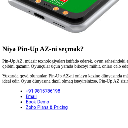
Niyə Pin-Up AZ-ni seçmək?
Pin-Up AZ, müasir texnologiyaları istifadə edərək, oyun sahəsindəki ən 
qəlbini qazanır. Oyunçular üçün yarada biləcəyi mühit, onları cəlb edən
Yuxarıda qeyd olunanlar, Pin-Up AZ-ni onlayn kazino dünyasında mükəm
ideal edir. Oyun dünyasına daxil olmaq istəyirsinizsə, Pin-Up AZ siz
+91 9815786198
Email
Book Demo
Zoho Plans & Pricing