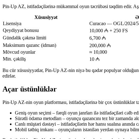
Pin-Up AZ, istifadəçilərinə mükəmməl oyun təcrübəsi təqdim edir. Aşa
Xüsusiyyət
Ə
Lisensiya
Curacao — OGL/2024/5
Qeydiyyat bonusu
10,000 ₼ + 250 FS
Gündəlik çəkmə limiti
6,700 ₼
Maksimum qazanc (idman)
200,000 ₼
Mövcud oyunlar
≈ 10,000
Min. çəkiliş
10 ₼
Bu cür xüsusiyyətlər, Pin-Up AZ-nin niyə bu qədər populyar olduğunu 
edirlər.
Açar üstünlüklər
Pin-Up AZ-nin oyun platforması, istifadəçilərinə bir çox üstünlüklər təq
Geniş oyun seçimi – fərqli oyun janrları ilə istifadəçiləri cəlb edi
Sürətli ödəmə metodları – oyunçu qazancını tez bir zamanda əldə
Canlı müştəri dəstəyi – istifadəçilərin hər hansı sualına anında c
Mobil tətbiq imkanı – oyunçuların istənilən yerdən oynaya bilmə