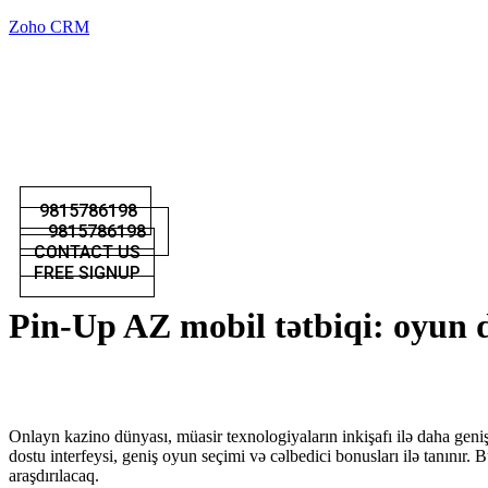
Zoho CRM
9815786198
9815786198
CONTACT US
FREE SIGNUP
Pin-Up AZ mobil tətbiqi: oyun d
Onlayn kazino dünyası, müasir texnologiyaların inkişafı ilə daha ge
dostu interfeysi, geniş oyun seçimi və cəlbedici bonusları ilə tanınır.
araşdırılacaq.