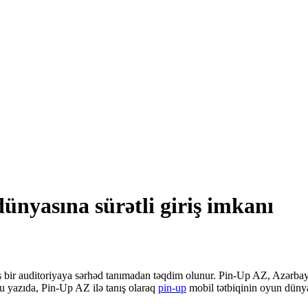
ünyasına sürətli giriş imkanı
niş bir auditoriyaya sərhəd tanımadan təqdim olunur. Pin-Up AZ, Azərb
 Bu yazıda, Pin-Up AZ ilə tanış olaraq
pin-up
mobil tətbiqinin oyun dünyas