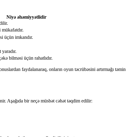
Niyə əhəmiyyətlidir
ilir.
 mükafatdır.
si üçün imkandır.
yaradır.
əkə bilməsi üçün rahatlıdır.
onuslardan faydalanaraq, onların oyun təcrübəsini artırmağı təmin
ənir. Aşağıda bir neçə müsbət cəhət təqdim edilir: